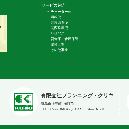
サービス紹介
チャーター便
混載便
関東発着便
関西発着便
地場配送
貸倉庫・倉庫保管
整備工場
その他事業
有限会社プランニング・クリキ
津島市神守町中町175
TEL：0567-28-8845 ／ FAX：0567-23-1710