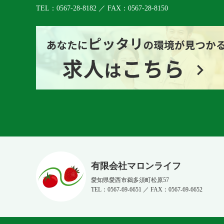
TEL：0567-28-8182 ／ FAX：0567-28-8150
有限会社マロンライフ
愛知県愛西市鵜多須町松原57
TEL：0567-69-6651 ／ FAX：0567‐69‐6652