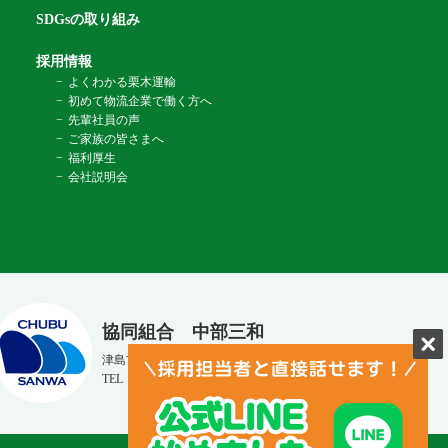
SDGsの取り組み
採用情報
よくわかる栗木運輸
初めて物流企業で働く方へ
先輩社員の声
ご家族の皆さまへ
福利厚生
会社説明会
協同組合 中部三和
津島市光正寺町131番地
TEL：0567‐55‐9570 ／ FAX：0567-55‐9580