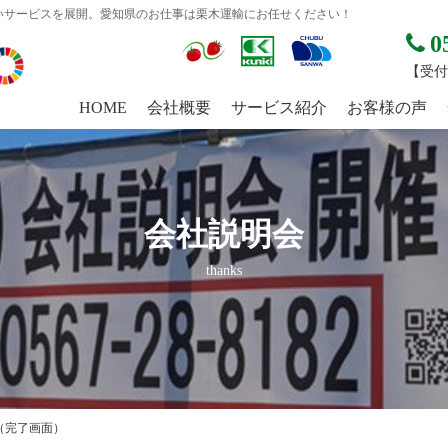
いサービスを展開。愛知県のお仕事は栗木運輸にお任せください！
0
【受付時
HOME
会社概要
サービス紹介
お客様の声
会社説明会
thanks
（完了画面）