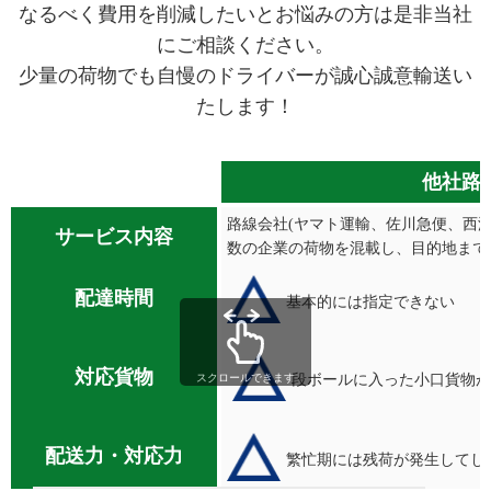
なるべく費用を削減したいとお悩みの方は是非当社
にご相談ください。​​
​少量の荷物でも自慢のドライバーが誠心誠意輸送い
たします！​
他社路
路線会社(ヤマト運輸、佐川急便、西
サービス内容
数の企業の荷物を混載し、目的地まで
配達時間
基本的には指定できない
対応貨物
段ボールに入った小口貨物
スクロールできます
配送力・対応力
繁忙期には残荷が発生してし