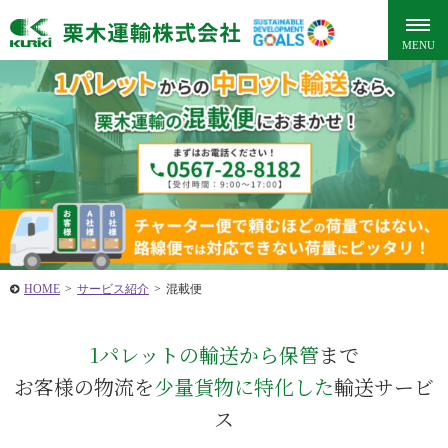
HOME
>
サービス紹介
>
混載便
1パレットの輸送から保管
まで
お客様の物流を
少量貨物に特化した
輸送サービ
ス