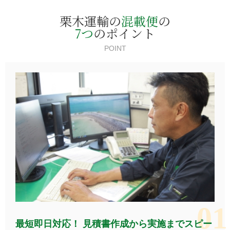
栗木運輸の
混載便
の
7つ
のポイント
POINT
最短即日対応！
見積書作成から実施までスピー