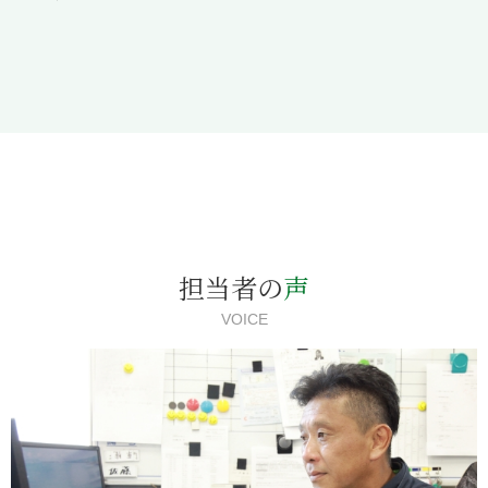
担当者の
声
VOICE