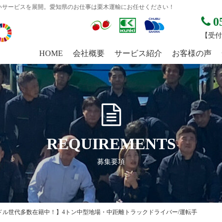
いサービスを展開。愛知県のお仕事は栗木運輸にお任せください！
0
【受付時
HOME
会社概要
サービス紹介
お客様の声
REQUIREMENTS
募集要項
ドル世代多数在籍中！】4トン中型地場・中距離トラックドライバー/運転手