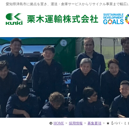
愛知県津島市に拠点を置き、運送・倉庫サービスからリサイクル事業まで幅広
HOME
>
採用情報
>
募集要項
>
★【パパ・ミ