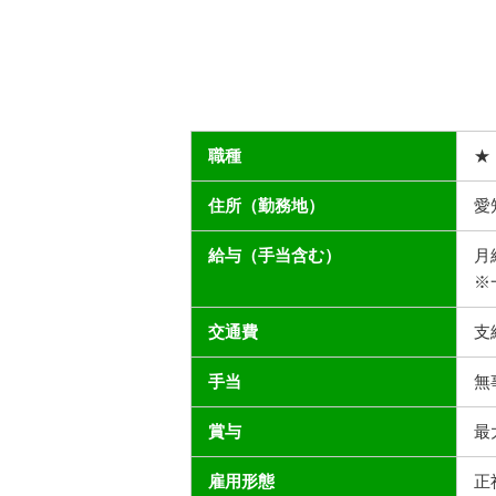
職種
★
住所（勤務地）
愛
給与（手当含む）
月給
※
交通費
支
手当
無
賞与
最
雇用形態
正