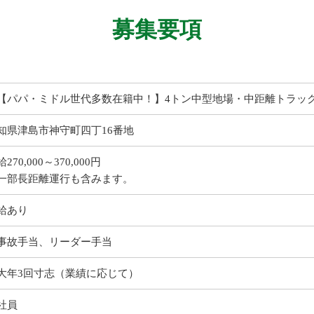
募集要項
【パパ・ミドル世代多数在籍中！】4トン中型地場・中距離トラック
知県津島市神守町四丁16番地
270,000～370,000円
一部長距離運行も含みます。
給あり
事故手当、リーダー手当
大年3回寸志（業績に応じて）
社員