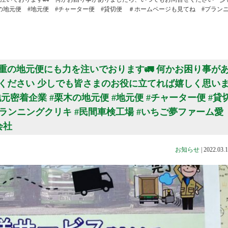
の地元便 #地元便 #チャーター便 #貸切便 ＃ホームページも見てね #プラン
重の地元便にも力を注いでおります🚛 何かお困り事が
ください 少しでも皆さまのお役に立てれば嬉しく思い
地元密着企業 #栗木の地元便 #地元便 #チャーター便 #貸
プランニングクリキ #民間車検工場 #いちご夢ファーム愛
会社
お知らせ
|
2022.03.