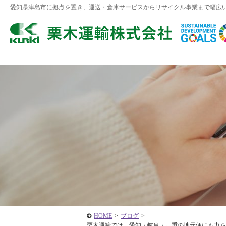
愛知県津島市に拠点を置き、運送・倉庫サービスからリサイクル事業まで幅広
HOME
>
ブログ
>
栗木運輸では、愛知・岐阜・三重の地元便にも力を