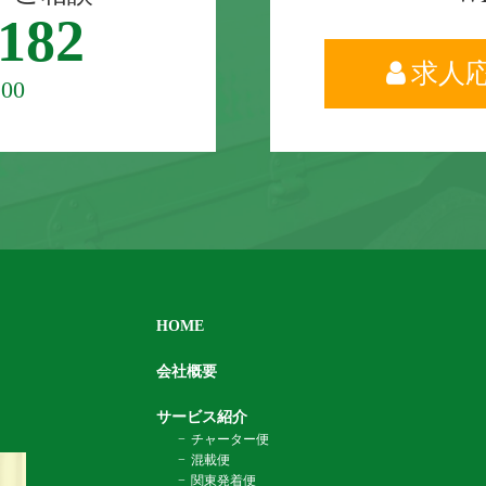
8182
求人
00
HOME
会社概要
サービス紹介
チャーター便
混載便
関東発着便