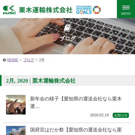
ブログ
blog
HOME
>
ブログ
>
2月
2月, 2020 | 栗木運輸株式会社
新年会の様子【愛知県の運送会社なら栗木
運…
2020.02.19
お知らせ
国府宮はだか祭【愛知県の運送会社なら栗