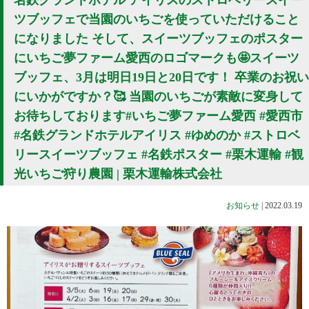
名鉄グランドホテル アイリスのストロベリースイー
ツブッフェで当園のいちごを使っていただけること
になりました そして、スイーツブッフェのポスター
にいちご夢ファーム愛西のロゴマークも️🤩スイーツ
ブッフェ、3月は明日19日と20日です！ 卒業のお祝い
にいかがですか？🥰 当園のいちごが素敵に変身して
お待ちしております#いちご夢ファーム愛西 #愛西市
#名鉄グランドホテルアイリス #ゆめのか #ストロベ
リースイーツブッフェ #名鉄ポスター #栗木運輸 #観
光いちご狩り農園 | 栗木運輸株式会社
お知らせ
|
2022.03.19