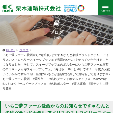
ブログ
blog
HOME
>
ブログ
>
いちご夢ファーム愛西からのお知らせです☻なんと️名鉄グランドホテル アイ
リスのストロベリースイーツブッフェで当園のいちごを使っていただけること
になりました そして、スイーツブッフェのポスターにいちご夢ファーム愛西
のロゴマークも️🤩スイーツブッフェ、3月は明日19日と20日です！ 卒業のお祝
いにいかがですか？🥰 当園のいちごが素敵に変身してお待ちしております#い
ちご夢ファーム愛西 #愛西市 #名鉄グランドホテルアイリス #ゆめのか
#ストロベリースイーツブッフェ #名鉄ポスター #栗木運輸 #観光いちご狩
り農園
いちご夢ファーム愛西からのお知らせです☻なんと️